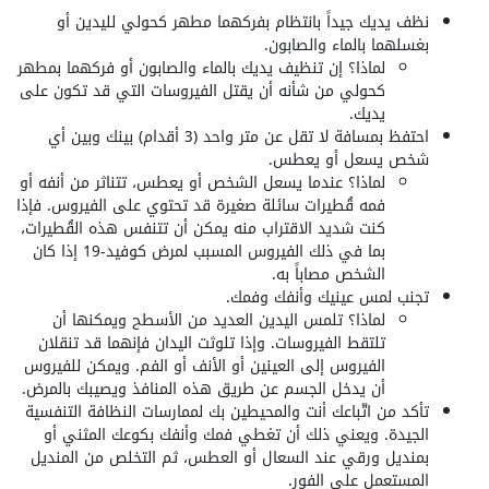
نظف يديك جيداً بانتظام بفركهما مطهر كحولي لليدين أو
بغسلهما بالماء والصابون.
لماذا؟ إن تنظيف يديك بالماء والصابون أو فركهما بمطهر
كحولي من شأنه أن يقتل الفيروسات التي قد تكون على
يديك.
احتفظ بمسافة لا تقل عن متر واحد (3 أقدام) بينك وبين أي
شخص يسعل أو يعطس.
لماذا؟ عندما يسعل الشخص أو يعطس، تتناثر من أنفه أو
فمه قُطيرات سائلة صغيرة قد تحتوي على الفيروس. فإذا
كنت شديد الاقتراب منه يمكن أن تتنفس هذه القُطيرات،
بما في ذلك الفيروس المسبب لمرض كوفيد-19 إذا كان
الشخص مصاباً به.
تجنب لمس عينيك وأنفك وفمك.
لماذا؟ تلمس اليدين العديد من الأسطح ويمكنها أن
تلتقط الفيروسات. وإذا تلوثت اليدان فإنهما قد تنقلان
الفيروس إلى العينين أو الأنف أو الفم. ويمكن للفيروس
أن يدخل الجسم عن طريق هذه المنافذ ويصيبك بالمرض.
تأكد من اتّباعك أنت والمحيطين بك لممارسات النظافة التنفسية
الجيدة. ويعني ذلك أن تغطي فمك وأنفك بكوعك المثني أو
بمنديل ورقي عند السعال أو العطس، ثم التخلص من المنديل
المستعمل على الفور.