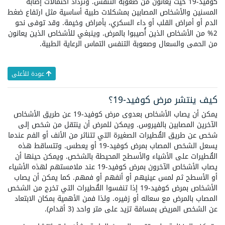
كوفيد-19 حيث يعانون من صعوبة التنفس. وتزداد احتمالات إصابة
المسنين والأشخاص المصابين بمشكلات طبية أساسية مثل ارتفاع ضغط
الدم أو أمراض القلب أو داء السكري، بأمراض وخيمة. وقد توفى نحو
2% من الأشخاص الذين أُصيبوا بالمرض. وينبغي للأشخاص الذين يعانون
من الحمى والسعال وصعوبة التنفس التماس الرعاية الطبية.
عودة للأعلى
كيف ينتشر مرض كوفيد-19؟
يمكن أن يصاب الأشخاص بعدوى مرض كوفيد-19 عن طريق الأشخاص
الآخرين المصابين بالفيروس. ويمكن للمرض أن ينتقل من شخص إلى
شخص عن طريق القُطيرات الصغيرة التي تتناثر من الأنف أو الفم عندما
يسعل الشخص المصاب بمرض كوفيد-19 أو يعطس. وتتساقط هذه
القُطيرات على الأشياء والأسطح المحيطة بالشخص. ويمكن حينها أن
يصاب الأشخاص الآخرون بمرض كوفيد-19 عند ملامستهم لهذه الأشياء
أو الأسطح ثم لمس عينيهم أو أنفهم أو فمهم. كما يمكن أن يصاب
الأشخاص بمرض كوفيد-19 إذا تنفسوا القُطيرات التي تخرج من الشخص
المصاب بالمرض مع سعاله أو زفيره. ولذا فمن الأهمية بمكان الابتعاد
عن الشخص المريض بمسافة تزيد على متر واحد (3 أقدام).