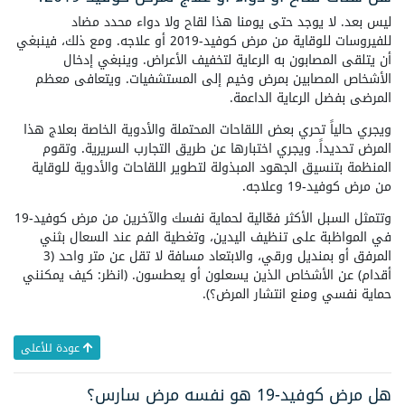
ليس بعد. لا يوجد حتى يومنا هذا لقاح ولا دواء محدد مضاد
للفيروسات للوقاية من مرض كوفيد-2019 أو علاجه. ومع ذلك، فينبغي
أن يتلقى المصابون به الرعاية لتخفيف الأعراض. وينبغي إدخال
الأشخاص المصابين بمرض وخيم إلى المستشفيات. ويتعافى معظم
المرضى بفضل الرعاية الداعمة.
ويجري حالياً تحري بعض اللقاحات المحتملة والأدوية الخاصة بعلاج هذا
المرض تحديداً. ويجري اختبارها عن طريق التجارب السريرية. وتقوم
المنظمة بتنسيق الجهود المبذولة لتطوير اللقاحات والأدوية للوقاية
من مرض كوفيد-19 وعلاجه.
وتتمثل السبل الأكثر فعّالية لحماية نفسك والآخرين من مرض كوفيد-19
في المواظبة على تنظيف اليدين، وتغطية الفم عند السعال بثني
المرفق أو بمنديل ورقي، والابتعاد مسافة لا تقل عن متر واحد (3
أقدام) عن الأشخاص الذين يسعلون أو يعطسون. (انظر: كيف يمكنني
حماية نفسي ومنع انتشار المرض؟).
عودة للأعلى
هل مرض كوفيد-19 هو نفسه مرض سارس؟