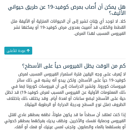
هل يمكن أن أُصاب بمرض كوفيد-19 عن طريق حيواني
الأليف؟
كلا. لا توجد أي بيّنات تشير إلى أن الحيوانات المنزلية أو الأليفة مثل
القطط والكلاب قد أُصيبت بعدوى مرض كوفيد-19 أو يمكنها نشر
الفيروس المسبب لهذا المرض.
عودة للأعلى
كم من الوقت يظل الفيروس حياً على الأسطح؟
لا يُعرف على وجه اليقين فترة استمرار الفيروس المسبب لمرض
كوفيد-19 حياً على الأسطح، ولكن يبدو أنه يشبه في ذلك سائر
فيروسات كورونا. وتشير الدراسات إلى أن فيروسات كورونا (بما في
ذلك المعلومات الأولية عن الفيروس المسبب لمرض كوفيد-19) قد تظل
حية على الأسطح لبضع ساعات أو لعدة أيام. وقد يختلف ذلك باختلاف
الظروف (مثل نوع السطح ودرجة الحرارة أو الرطوبة البيئية).
إذا كنت تعتقد أن سطحاً ما قد يكون ملوثاً، نظفه بمطهر عادي لقتل
الفيروس وحماية نفسك والآخرين. ونظف يديك بفركهما بمطهر كحولي
أو بغسلهما بالماء والصابون. وتجنب لمس عينيك أو فمك أو أنفك.