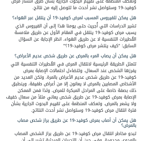
وتعكف المنظمة على تقييم البحوث الجارية بشأن طرق انتشار مرض
كوفيد-19 وستواصل نشر أحدث ما تتوصل إليه من نتائج.
هل يمكن للفيروس المسبب لمرض كوفيد-19 أن ينتقل عبر الهواء؟
تشير الدراسات التي أُجريت حتى يومنا هذا إلى أن الفيروس الذي
يسبب مرض كوفيد-19 ينتقل في المقام الأول عن طريق ملامسة
القُطيرات التنفسية لا عن طريق الهواء. انظر الإجابة عن السؤال
السابق: "كيف ينتشر مرض كوفيد-19؟"
هل يمكن أن يصاب المرء بالمرض عن طريق شخص عديم الأعراض؟
تتمثل الطريقة الرئيسية لانتقال المرض في القُطيرات التنفسية التي
يفرزها الشخص عند السعال. وتتضاءل احتمالات الإصابة بمرض
كوفيد-19 عن طريق شخص عديم الأعراض بالمرة. ولكن العديد من
الأشخاص المصابين بالمرض لا يعانون إلا من أعراض طفيفة. وينطبق
ذلك بصفة خاصة على المراحل المبكرة للمرض. ولذا فمن الممكن
الإصابة بمرض كوفيد-19 عن طريق شخص يعاني مثلاً من سعال خفيف
ولا يشعر بالمرض. وتعكف المنظمة على تقييم البحوث الجارية بشأن
فترة انتقال مرض كوفيد-19 وستواصل نشر أحدث النتائج.
هل يمكن أن أصاب بمرض كوفيد-19 عن طريق براز شخص مصاب
بالمرض؟
تبدو مخاطر انتقال مرض كوفيد-19 عن طريق براز الشخص المصاب
بالعدوى محدودة. وفي حين أن التحريات المبدئية تشير إلى أن