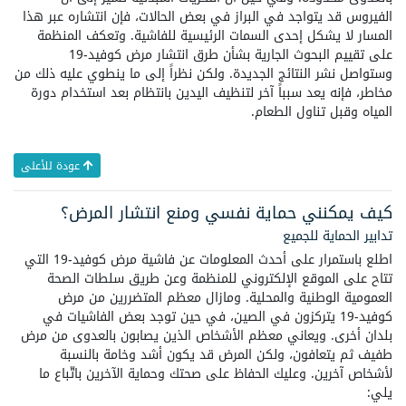
الفيروس قد يتواجد في البراز في بعض الحالات، فإن انتشاره عبر هذا
المسار لا يشكل إحدى السمات الرئيسية للفاشية. وتعكف المنظمة
على تقييم البحوث الجارية بشأن طرق انتشار مرض كوفيد-19
وستواصل نشر النتائج الجديدة. ولكن نظراً إلى ما ينطوي عليه ذلك من
مخاطر، فإنه يعد سبباً آخر لتنظيف اليدين بانتظام بعد استخدام دورة
المياه وقبل تناول الطعام.
عودة للأعلى
كيف يمكنني حماية نفسي ومنع انتشار المرض؟
تدابير الحماية للجميع
اطلع باستمرار على أحدث المعلومات عن فاشية مرض كوفيد-19 التي
تتاح على الموقع الإلكتروني للمنظمة وعن طريق سلطات الصحة
العمومية الوطنية والمحلية. ومازال معظم المتضررين من مرض
كوفيد-19 يتركزون في الصين، في حين توجد بعض الفاشيات في
بلدان أخرى. ويعاني معظم الأشخاص الذين يصابون بالعدوى من مرض
طفيف ثم يتعافون، ولكن المرض قد يكون أشد وخامة بالنسبة
لأشخاص آخرين. وعليك الحفاظ على صحتك وحماية الآخرين باتّباع ما
يلي: