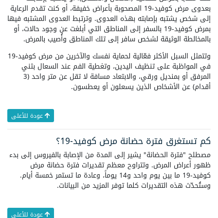
بعدوى مرض كوفيد-19 المصحوبة بأعراض خفيفة، أو كنت تقدم الرعاية
إلى شخص يشتبه بإصابته بهذه العدوى. وترتبط العدوى المشتبه فيها
بمرض كوفيد-19 بالسفر إلى المناطق التي أبلغت عن وجود حالات، أو
بالمخالطة الوثيقة لشخص سافر إلى تلك المناطق وأُصيب بالمرض.
وتتمثل السبل الأكثر فعّالية لحماية نفسك والآخرين من مرض كوفيد-19
في المواظبة على تنظيف اليدين، وتغطية الفم عند السعال بثني
المرفق أو بمنديل ورقي، والابتعاد مسافة لا تقل عن متر واحد (3
أقدام) عن الأشخاص الذين يسعلون أو يعطسون.
عودة للأعلى
كم تستغرق فترة حضانة مرض كوفيد-19؟
مصطلح "فترة الحضانة" يشير إلى المدة من الإصابة بالفيروس إلى بدء
ظهور أعراض المرض. وتتراوح معظم تقديرات فترة حضانة مرض
كوفيد-19 ما بين يوم واحد و14 يوماً، وعادة ما تستمر خمسة أيام.
وستُحدّث هذه التقديرات كلما توفر المزيد من البيانات.
عودة للأعلى