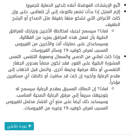
اتّبع الإرشادات الموضحة أعلاه (تدابير الحماية للجميع)
إلزم المنزل إذا بدأت تشعر بالتوعك إلى أن تتعافى، حتى وإن
كانت الأعراض التي تشكو منها خفيفة مثل الصداع أو الرشح
الطفيف.
لماذا؟ سيسمح تجنبك لمخالطة الآخرين وزيارتك للمرافق
الطبية بأن تعمل هذه المرافق بمزيد من الفعّالية،
وسيساعدان على حمايتك أنت والآخرين من الفيروس
المسبب لمرض كوفيد-19 وسائر الفيروسات.
وإذا كنت تعاني من الحمى والسعال وصعوبة التنفس، التمس
المشورة الطبية على الفور، فقد تكون مصاباً بعدوى الجهاز
التنفسي أو حالة مرضية وخيمة أخرى. واتصل قبل الذهاب إلى
مقدم الرعاية وأخبره إن كنت قد سافرت أو خالطت أي مسافرين
مؤخراً.
لماذا؟ إن اتصالك المسبق بمقدم الرعاية سيسمح له
بتوجيهك سريعاً إلى مرفق الرعاية الصحية المناسب.
وسيساعد ذلك أيضاً على منع أي انتشار محتمل للفيروس
المسبب لمرض كوفيد-19 وغيره من الفيروسات.
عودة للأعلى