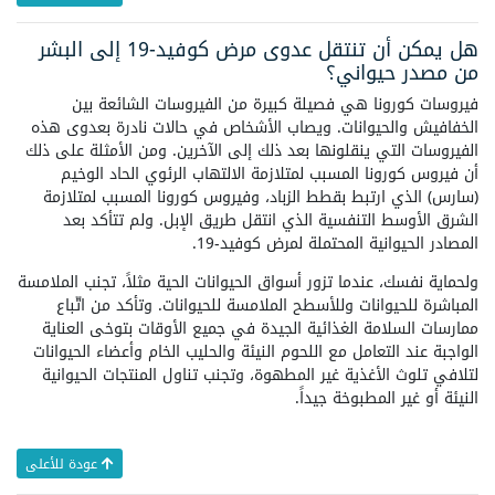
هل يمكن أن تنتقل عدوى مرض كوفيد-19 إلى البشر
من مصدر حيواني؟
فيروسات كورونا هي فصيلة كبيرة من الفيروسات الشائعة بين
الخفافيش والحيوانات. ويصاب الأشخاص في حالات نادرة بعدوى هذه
الفيروسات التي ينقلونها بعد ذلك إلى الآخرين. ومن الأمثلة على ذلك
أن فيروس كورونا المسبب لمتلازمة الالتهاب الرئوي الحاد الوخيم
(سارس) الذي ارتبط بقطط الزباد، وفيروس كورونا المسبب لمتلازمة
الشرق الأوسط التنفسية الذي انتقل طريق الإبل. ولم تتأكد بعد
المصادر الحيوانية المحتملة لمرض كوفيد-19.
ولحماية نفسك، عندما تزور أسواق الحيوانات الحية مثلاً، تجنب الملامسة
المباشرة للحيوانات وللأسطح الملامسة للحيوانات. وتأكد من اتّباع
ممارسات السلامة الغذائية الجيدة في جميع الأوقات بتوخى العناية
الواجبة عند التعامل مع اللحوم النيئة والحليب الخام وأعضاء الحيوانات
لتلافي تلوث الأغذية غير المطهوة، وتجنب تناول المنتجات الحيوانية
النيئة أو غير المطبوخة جيداً.
عودة للأعلى