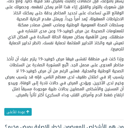
يشعر بالتوعك، فإن احتمالات إصابتك بالمرض تُعد قليلة حالياً. ومع ذلك،
فإن شعورك بالتوتر والقلق إزاء هذا الأمر يمكن تفهمه. وحصولك على
الوقائع التي تساعدك على تحديد المخاطر بدقة حتى يمكنك اتخاذ
الاحتياطات المعقولة، يُعد أمراً جيداً. ويمثل مقدم الرعاية الصحية
وسلطات الصحة العمومية الوطنية وصاحب العمل مصادر ممكنة
للمعلومات الصحيحة عن مرض كوفيد-19 وعن مدى انتشاره في
منطقتك. ومن الأهمية بمكان معرفة الحالة السائدة في المكان الذي
تعيش فيه واتخاذ التدابير الملائمة لحماية نفسك. (انظر تدابير الحماية
للجميع).
وإذا كنت في منطقة تفشى فيها مرض كوفيد-19 يلزم عليك أن تأخذ
مخاطر العدوى على محمل الجد. اتّبع المشورة الصادرة عن السلطات
الصحية الوطنية والمحلية. فعلى الرغم من أن مرض كوفيد-19 لا
يتسبب إلا في اعتلال طفيف لدى معظم الناس، فإنه قد يتسبب بمرض
وخيم لدى الآخرين. ويؤدي المرض في حالات نادرة إلى الوفاة. ويبدو
أن المسنين والأشخاص المصابين بحالات طبية موجودة مسبقاً (مثل
ارتفاع ضغط الدم وأمراض القلب وداء السكري) أكثر تأثراً بالمرض.
عودة للأعلى
من هم الأشخاص المعرضون لخطر الإصابة بمرض وخيم؟