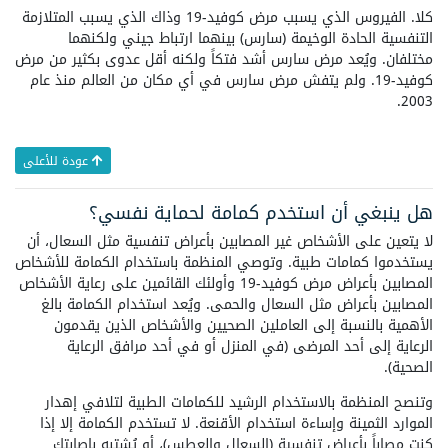
كلا. الفيروس الذي يسبب مرض كوفيد-19 وذاك الذي يسبب المتلازمة
التنفسية الحادة الوخيمة (سارس) بينهما ارتباط جيني ولكنهما
مختلفان. ويُعد مرض سارس أشد فتكاً ولكنه أقل عدوى بكثير من مرض
كوفيد-19. ولم يتفش مرض سارس في أي مكان من العالم منذ عام
2003.
عودة للأعلى
هل ينبغي أن استخدم كمامة لحماية نفسي؟
لا يتعين على الأشخاص غير المصابين بأعراض تنفسية مثل السعال، أن
يستخدموا كمامات طبية. وتوصي المنظمة باستخدام الكمامة للأشخاص
المصابين بأعراض مرض كوفيد-19 وأولئك القائمين على رعاية الأشخاص
المصابين بأعراض مثل السعال والحمى. ويُعد استخدام الكمامة بالغ
الأهمية بالنسبة إلى العاملين الصحيين والأشخاص الذين يقدمون
الرعاية إلى أحد المرضى (في المنزل أو في أحد مرافق الرعاية
الصحية).
وتنصح المنظمة بالاستخدام الرشيد للكمامات الطبية لتلافي إهدار
الموارد الثمينة وإساءة استخدام الأقنعة. لا تستخدم الكمامة إلا إذا
كنت مصاباً بأعراض تنفسية (السعال والعطس)، أو يُشتبه بإصابتك