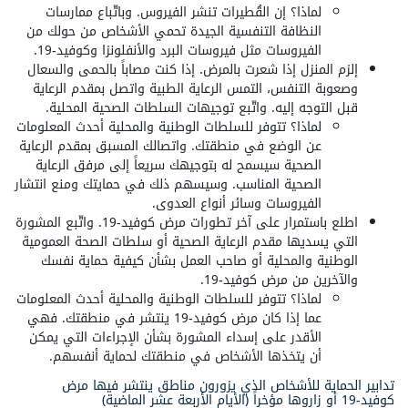
لماذا؟ إن القُطيرات تنشر الفيروس. وباتّباع ممارسات
النظافة التنفسية الجيدة تحمي الأشخاص من حولك من
الفيروسات مثل فيروسات البرد والأنفلونزا وكوفيد-19.
إلزم المنزل إذا شعرت بالمرض. إذا كنت مصاباً بالحمى والسعال
وصعوبة التنفس، التمس الرعاية الطبية واتصل بمقدم الرعاية
قبل التوجه إليه. واتّبع توجيهات السلطات الصحية المحلية.
لماذا؟ تتوفر للسلطات الوطنية والمحلية أحدث المعلومات
عن الوضع في منطقتك. واتصالك المسبق بمقدم الرعاية
الصحية سيسمح له بتوجيهك سريعاً إلى مرفق الرعاية
الصحية المناسب. وسيسهم ذلك في حمايتك ومنع انتشار
الفيروسات وسائر أنواع العدوى.
اطلع باستمرار على آخر تطورات مرض كوفيد-19. واتّبع المشورة
التي يسديها مقدم الرعاية الصحية أو سلطات الصحة العمومية
الوطنية والمحلية أو صاحب العمل بشأن كيفية حماية نفسك
والآخرين من مرض كوفيد-19.
لماذا؟ تتوفر للسلطات الوطنية والمحلية أحدث المعلومات
عما إذا كان مرض كوفيد-19 ينتشر في منطقتك. فهي
الأقدر على إسداء المشورة بشأن الإجراءات التي يمكن
أن يتخذها الأشخاص في منطقتك لحماية أنفسهم.
تدابير الحماية للأشخاص الذي يزورون مناطق ينتشر فيها مرض
كوفيد-19 أو زاروها مؤخراً (الأيام الأربعة عشر الماضية)